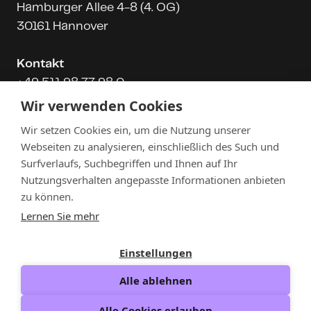
Hamburger Allee 4-8 (4. OG)
30161 Hannover
Kontakt
+49 511 98 77 98 0
info@neuwaerts.de
Wir verwenden Cookies
Wir setzen Cookies ein, um die Nutzung unserer
Öffnungszeiten
Webseiten zu analysieren, einschließlich des Such und
Montag - Freitag
Surfverlaufs, Suchbegriffen und Ihnen auf Ihr
9-17 Uhr
Nutzungsverhalten angepasste Informationen anbieten
zu können.
Lernen Sie mehr
Datenschutz
Impressum
AGB
Presse
Einstellungen
Alle ablehnen
Alle Cookies erlauben