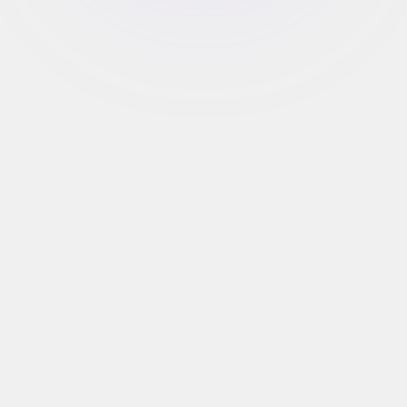
Markenidentität für die
Infrastruktur der Zukunft
MTB GmbH