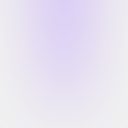
Ein Tausendsassa, gut strukturiert
medondo AG