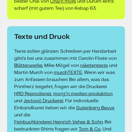
bester Chai von
Chai'n more
und Dürüm extra
scharf (mit gutem Tee) von Kebap 63.
Texte und Druck
Texte sollen glänzen. Schreiben per Handarbeit
gibt's bei uns zusammen mit Carolin Föste von
Blätterwerke
, Mike Mögel von
raketentexte
und
Martin Murch von
murchTEXTE
. Wenn wir was
zum Anfassen brauchen: Bei allem, was das
Printherz begehrt, fragen wir die Druckerei
HRD Reprodienst
,
morg*n medien produktion
und
Jevtović Druckerei
. Für individuelle
Einbandkunst lieben wir die
Gutenberg Beuys
und die
Feinbuchbinderei Heinrich Vehse & Sohn
. Bei
bedruckten Shirts fragen wir
Tom & Co
. Und